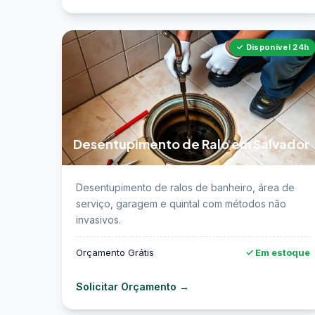
✓ Disponível 24h
Desentupimento de Ralo em Salvador
📖 Saiba mais sobre desentupimento de ralo
Desentupimento de ralos de banheiro, área de
em Salvador →
serviço, garagem e quintal com métodos não
invasivos.
Orçamento Grátis
✓ Em estoque
Solicitar Orçamento →