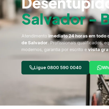
Desentupid
Salvador - 
Atendimento
imediato 24 horas em todo 
de Salvador
. Profissionais qualificados, 
modernos, garantia por escrito e
visita gra
Ligue 0800 590 0040
Wh