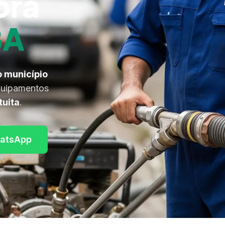
ora
BA
o município
equipamentos
tuita
.
atsApp