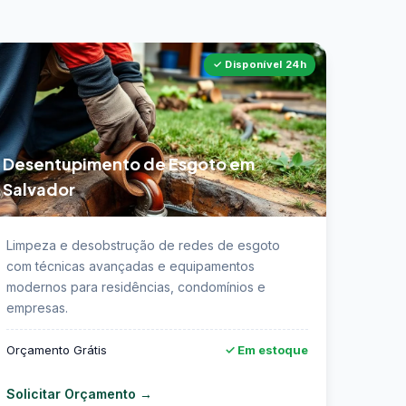
✓ Disponível 24h
Desentupimento de Esgoto em
Salvador
 Saiba mais sobre desentupimento de esgoto
Limpeza e desobstrução de redes de esgoto
m Salvador →
com técnicas avançadas e equipamentos
modernos para residências, condomínios e
empresas.
Orçamento Grátis
✓ Em estoque
Solicitar Orçamento →