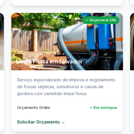
✓ Disponível 24h
Limpa Fossa em Salvador
📖 Saiba mais sobre limpa fossa em Salvador →

Serviço especializado de limpeza e esgotamento
t
de fossas sépticas, sumidouros e caixas de
gordura com caminhão limpa-fossa.
Orçamento Grátis
✓ Em estoque
Solicitar Orçamento →