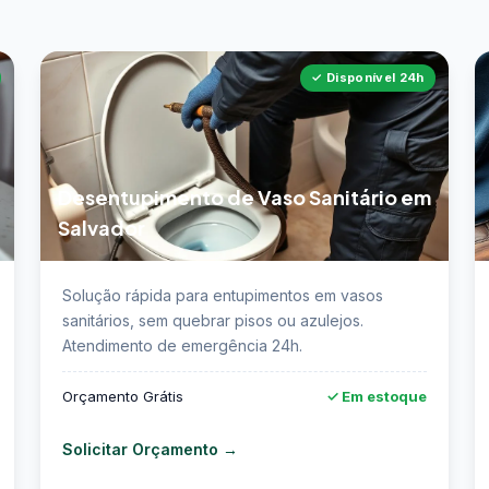
✓ Disponível 24h
Desentupimento de Vaso Sanitário em
Salvador
m
📖 Saiba mais sobre desentupimento de vaso

Solução rápida para entupimentos em vasos
sanitário em Salvador →
e
sanitários, sem quebrar pisos ou azulejos.
Atendimento de emergência 24h.
Orçamento Grátis
✓ Em estoque
Solicitar Orçamento →